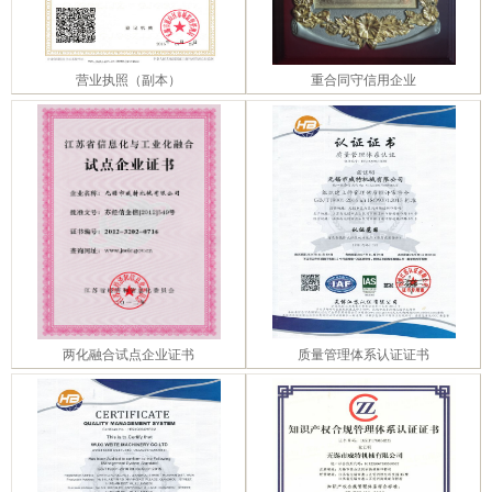
营业执照（副本）
重合同守信用企业
两化融合试点企业证书
质量管理体系认证证书