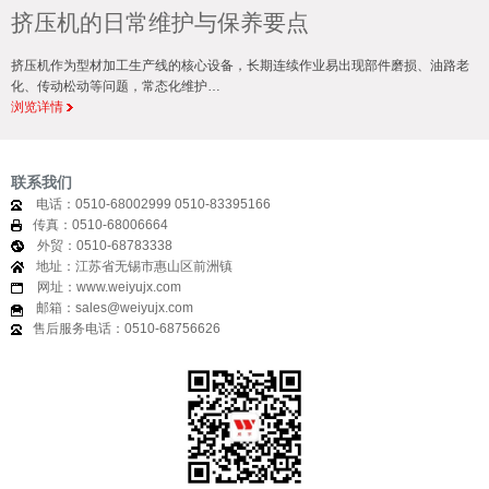
挤压机的日常维护与保养要点
挤压机作为型材加工生产线的核心设备，长期连续作业易出现部件磨损、油路老
化、传动松动等问题，常态化维护…
浏览详情
联系我们
电话：0510-68002999 0510-83395166
传真：0510-68006664
外贸：0510-68783338
地址：江苏省无锡市惠山区前洲镇
网址：www.weiyujx.com
邮箱：sales@weiyujx.com
售后服务电话：0510-68756626